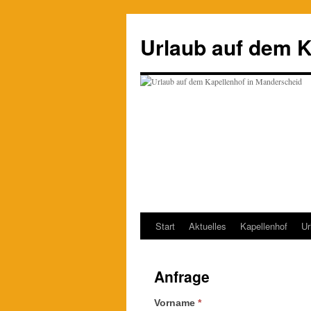
Zum
Inhalt
Urlaub auf dem K
springen
Start
Aktuelles
Kapellenhof
Ur
Anfrage
Vorname
*