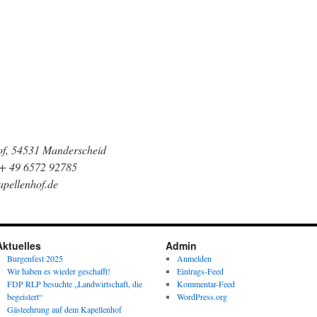
of, 54531 Manderscheid
 + 49 6572 92785
pellenhof.de
Aktuelles
Admin
Burgenfest 2025
Anmelden
Wir haben es wieder geschafft!
Eintrags-Feed
FDP RLP besuchte „Landwirtschaft, die
Kommentar-Feed
begeistert“
WordPress.org
Gästeehrung auf dem Kapellenhof