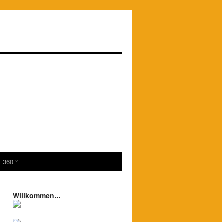
360 °
Willkommen…