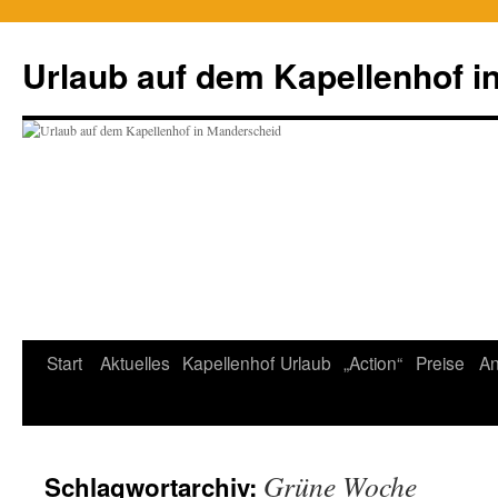
Zum
Inhalt
Urlaub auf dem Kapellenhof i
springen
Start
Aktuelles
Kapellenhof
Urlaub
„Action“
Preise
An
Grüne Woche
Schlagwortarchiv: