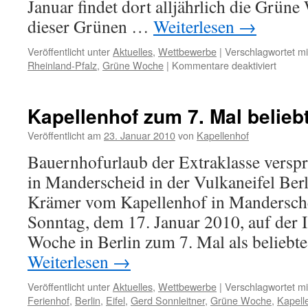
Januar findet dort alljährlich die Grüne
dieser Grünen …
Weiterlesen
→
Veröffentlicht unter
Aktuelles
,
Wettbewerbe
|
Verschlagwortet mi
für
Rheinland-Pfalz
,
Grüne Woche
|
Kommentare deaktiviert
Kapell
zum
8.
Kapellenhof zum 7. Mal belieb
Mal
beliebt
Veröffentlicht am
23. Januar 2010
von
Kapellenhof
Ferien
Bauernhofurlaub der Extraklasse verspr
in Manderscheid in der Vulkaneifel Ber
Krämer vom Kapellenhof in Mandersch
Sonntag, dem 17. Januar 2010, auf der 
Woche in Berlin zum 7. Mal als beliebt
Weiterlesen
→
Veröffentlicht unter
Aktuelles
,
Wettbewerbe
|
Verschlagwortet mi
Ferienhof
,
Berlin
,
Eifel
,
Gerd Sonnleitner
,
Grüne Woche
,
Kapell