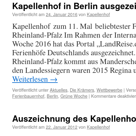
„Beliebtester
Kapellenhof in Berlin ausgeze
Ferienhof
2017“
Veröffentlicht am
24. Januar 2016
von
Kapellenhof
ausgezeichnet
Kapellenhof zum 11. Mal beliebtester F
Rheinland-Pfalz Im Rahmen der Intern
Woche 2016 hat das Portal „LandReise.d
Ferienhöfe Deutschlands ausgezeichnet
Rheinland-Pfalz kommt aus Mandersche
den Landessiegern waren 2015 Regina
Weiterlesen
→
Veröffentlicht unter
Aktuelles
,
Die Krämers
,
Wettbewerbe
|
Versc
Ferienbauernhof
,
Berlin
,
Grüne Woche
|
Kommentare deaktivier
Auszeichnung des Kapellenhof
Veröffentlicht am
22. Januar 2012
von
Kapellenhof