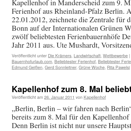
Kapellenhof in Manderscheid zum 9. Ma
Ferienhof aus Rheinland-Pfalz Berlin.
22.01.2012, zeichnete die Zentrale für 
Bonn auf der Internationalen Grünen Wo
zwölf beliebtesten Ferienbauernhöfe D
Jahr 2011 aus. Ute Mushardt, Vorsitz
Veröffentlicht unter
Die Krämers
,
Landwirtschaft
,
Wettbewerbe
|
Bauernhofurlaub.com
,
Beliebtester Ferienhof
,
Beliebtester Feri
Edmund Geißen
,
Gerd Sonnleitner
,
Grüne Woche
,
Rita Pawelsi
Kapellenhof zum 8. Mal belieb
Veröffentlicht am
26. Januar 2011
von
Kapellenhof
„Berlin, Berlin – wir fahren nach Berl
bereits zum 8. Mal für den Kapellenhof
Denn Berlin ist nicht nur unsere Haupts