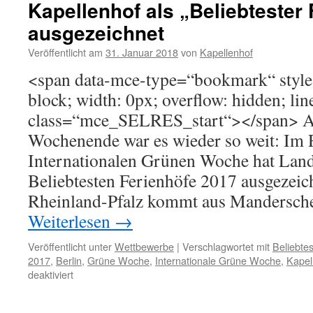
Kapellenhof als „Beliebtester
ausgezeichnet
Veröffentlicht am
31. Januar 2018
von
Kapellenhof
<span data-mce-type=“bookmark“ style=
block; width: 0px; overflow: hidden; lin
class=“mce_SELRES_start“> </span> 
Wochenende war es wieder so weit: Im
Internationalen Grünen Woche hat Land
Beliebtesten Ferienhöfe 2017 ausgezeic
Rheinland-Pfalz kommt aus Mandersch
Weiterlesen
→
Veröffentlicht unter
Wettbewerbe
|
Verschlagwortet mit
Beliebtes
2017
,
Berlin
,
Grüne Woche
,
Internationale Grüne Woche
,
Kapel
für
deaktiviert
Kapellenhof
als