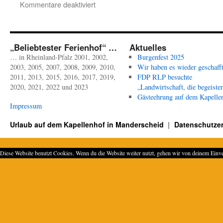
für
Kommentare deaktiviert
Kapellenhof
zum
7.
Mal
„Beliebtester Ferienhof“ …
Aktuelles
beliebtester
… in Rheinland-Pfalz 2001, 2002,
Burgenfest 2025
Ferienhof
2003, 2005, 2007, 2008, 2009, 2010,
Wir haben es wieder geschafft
2011, 2013, 2015, 2016, 2017, 2019,
FDP RLP besuchte
2020, 2021, 2022 und 2023
„Landwirtschaft, die begeister
Gästeehrung auf dem Kapelle
Impressum
Urlaub auf dem Kapellenhof in Manderscheid
Datenschutzer
Diese Website benutzt Cookies. Wenn du die Website weiter nutzt, gehen wir von deinem Einve