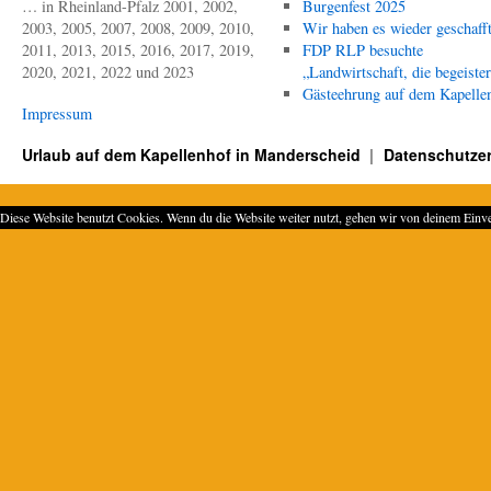
… in Rheinland-Pfalz 2001, 2002,
Burgenfest 2025
30.
2003, 2005, 2007, 2008, 2009, 2010,
Wir haben es wieder geschafft
August
2011, 2013, 2015, 2016, 2017, 2019,
FDP RLP besuchte
2020, 2021, 2022 und 2023
„Landwirtschaft, die begeister
Gästeehrung auf dem Kapelle
Impressum
Urlaub auf dem Kapellenhof in Manderscheid
Datenschutzer
Diese Website benutzt Cookies. Wenn du die Website weiter nutzt, gehen wir von deinem Einve