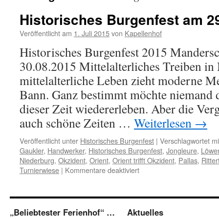
Historisches Burgenfest am 2
Veröffentlicht am
1. Juli 2015
von
Kapellenhof
Historisches Burgenfest 2015 Mandersc
30.08.2015 Mittelalterliches Treiben i
mittelalterliche Leben zieht moderne M
Bann. Ganz bestimmt möchte niemand d
dieser Zeit wiedererleben. Aber die Ver
auch schöne Zeiten …
Weiterlesen
→
Veröffentlicht unter
Historisches Burgenfest
|
Verschlagwortet mi
Gaukler
,
Handwerker
,
Historisches Burgenfest
,
Jongleure
,
Löwen
Niederburg
,
Okzident
,
Orient
,
Orient trifft Okzident
,
Pallas
,
Ritter
für
Turnierwiese
|
Kommentare deaktiviert
Historisches
Burgenfest
am
29.
„Beliebtester Ferienhof“ …
Aktuelles
und