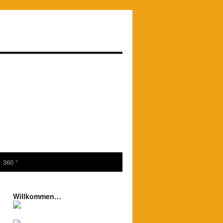
360 °
Willkommen…