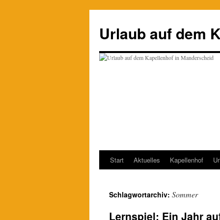
Zum
Inhalt
Urlaub auf dem K
springen
Start
Aktuelles
Kapellenhof
Ur
Sommer
Schlagwortarchiv:
Lernspiel: Ein Jahr a