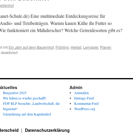
ellenhof
anet-Schule.de) Eine multimediale Entdeckungsreise für
 Audio- und Textbeiträgen. Warum kauen Kühe ihr Futter so
ie funktioniert ein Mähdrescher? Welche Getreidesorten gibt es?
t mit
Ein Jahr auf dem Bauernhof
,
Frühling
,
Herbst
,
Lernspiel
,
Planet-
für
deaktiviert
Lernspiel:
Ein
Jahr
auf
dem
Bauernhof
Aktuelles
Admin
Burgenfest 2025
Anmelden
Wir haben es wieder geschafft!
Eintrags-Feed
FDP RLP besuchte „Landwirtschaft, die
Kommentar-Feed
begeistert“
WordPress.org
Gästeehrung auf dem Kapellenhof
derscheid
Datenschutzerklärung