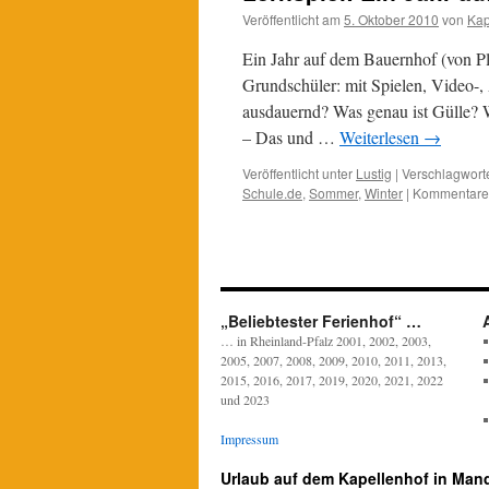
Veröffentlicht am
5. Oktober 2010
von
Kap
Ein Jahr auf dem Bauernhof (von Pl
Grundschüler: mit Spielen, Video-,
ausdauernd? Was genau ist Gülle? W
– Das und …
Weiterlesen
→
Veröffentlicht unter
Lustig
|
Verschlagworte
Schule.de
,
Sommer
,
Winter
|
Kommentare 
„Beliebtester Ferienhof“ …
… in Rheinland-Pfalz 2001, 2002, 2003,
2005, 2007, 2008, 2009, 2010, 2011, 2013,
2015, 2016, 2017, 2019, 2020, 2021, 2022
und 2023
Impressum
Urlaub auf dem Kapellenhof in Man