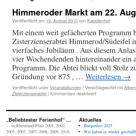
Himmeroder Markt am 22. Aug
Veröffentlicht am
19. August 2010
von
Kapellenhof
Mit einem weit gefächerten Programm b
Zisterzienserabtei Himmerod/Südeifel i
vierfaches Jubiläum . Aus diesem Anlass
vier Wochendenden hintereinander ein 
Programm. Die Abtei blickt voll Stolz z
Gründung vor 875 , …
Weiterlesen
→
Veröffentlicht unter
Veranstaltungen
|
Verschlagwortet mit
Alber
für
Zisterzienserabtei
|
Kommentare deaktiviert
Himmeroder
Markt
am
22.
„Beliebtester Ferienhof“ …
Aktuelles
August
… in Rheinland-Pfalz 2001, 2002,
Burgenfest 2025
2010
2003, 2005, 2007, 2008, 2009, 2010,
Wir haben es wieder geschafft